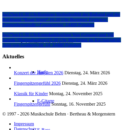
Songbegleitung am Klavier
Sa
12
Sep
16:30 Uhr
Bornimer Herbstfest
Mit der Bigband und der
Rockband *Road Worn*
16:30 Uhr
Bornimer Festwiese
,
Pannenbergstraße / Fasanenring, 14469 Potsdam
So
27
Sep
15:30 Uhr
Erntedankfest
June Yun (Gesang) und Vid
Jamnik (Marimabaphon)
15:30 Uhr
Marktplatz im Kirchsteigfeld
,
Unterricht für Instrumente
Anni-von-Gottberg-Str. 14, 14480 Potsdam
Aktuelles
Harfe
Konzert der Jüngsten 2026
Dienstag, 24. März 2026
Fingerspitzengefühl 2026
Dienstag, 24. März 2026
Klassik für Kinder
Montag, 24. November 2025
E-Gitarre
Fingerspitzengefühl
Sonntag, 16. November 2025
© 1997 - 2026 Musikschule Behm · Bertheau & Morgenstern
Impressum
Datenschutz
E-Bass