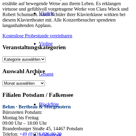
erzählte auf bewegende Weise aus ihrem Leben. Es erklangen
virtuose und gefühlvoll vorgetragene Werke von Clara Wieck und
Ukulele
Robert Schumann. Auch Schüler ihrer Klavierklasse wirkten bei
diesem Klaviertheater mit. Alle Konzertbesucher spendeten
langanhaltenden Applaus.
Kostenlose Probestunde vereinbaren
Violine
Veranstaltungskategorien
Veranstaltungskategorien
Auswahl Archive
Gesang
Auswahl
Archive
Filialen Potsdam / Falkensee
Blockflöte
Behm · Bertheau & Morgenstern
Bürozeiten Potsdam:
Montag bis Freitag
09:00 Uhr – 18:00 Uhr
Brandenburger Straße 45, 14467 Potsdam
Telefon:
+49 (0)331 626 00 20
Schlagzeug