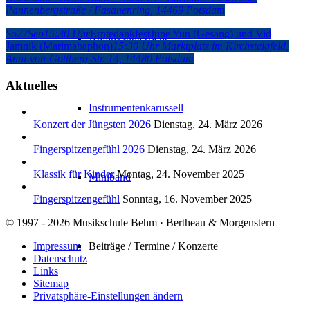
Pannenbergstraße / Fasanenring, 14469 Potsdam
So
27
Sep
15:30 Uhr
Erntedankfest
June Yun (Gesang) und Vid
Anfangsunterricht
Jamnik (Marimabaphon)
15:30 Uhr
Marktplatz im Kirchsteigfeld
,
Anni-von-Gottberg-Str. 14, 14480 Potsdam
Aktuelles
Instrumentenkarussell
Konzert der Jüngsten 2026
Dienstag, 24. März 2026
Fingerspitzengefühl 2026
Dienstag, 24. März 2026
Klassik für Kinder
Montag, 24. November 2025
Miniband
Fingerspitzengefühl
Sonntag, 16. November 2025
© 1997 - 2026 Musikschule Behm · Bertheau & Morgenstern
Impressum
Beiträge / Termine / Konzerte
Datenschutz
Links
Sitemap
Privatsphäre-Einstellungen ändern