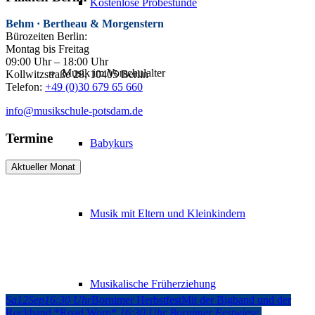
Kostenlose Probestunde
Behm · Bertheau & Morgenstern
Bürozeiten Berlin:
Montag bis Freitag
09:00 Uhr – 18:00 Uhr
Musik im Vorschulalter
Kollwitzstraße 28, 10405 Berlin
Telefon:
+49 (0)30 679 65 660
info@musikschule-potsdam.de
Termine
Babykurs
Aktueller Monat
Musik mit Eltern und Kleinkindern
Musikalische Früherziehung
Sa
12
Sep
16:30 Uhr
Bornimer Herbstfest
Mit der Bigband und der
Rockband *Road Worn*
16:30 Uhr
Bornimer Festwiese
,