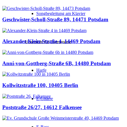
Songbegleitung am Klavier
Geschwister-Scholl-Straße 89, 14471 Potsdam
Alexander-Klein-Straße 4, 14469 Potsdam
Unterricht für Instrumente
Anni-von-Gottberg-Straße 6B, 14480 Potsdam
Harfe
Kollwitzstraße 100, 10405 Berlin
E-Gitarre
Poststraße 26/27, 14612 Falkensee
E-Bass