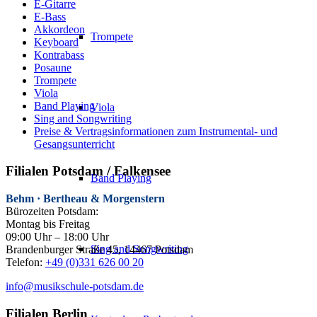
E-Gitarre
E-Bass
Akkordeon
Trompete
Keyboard
Kontrabass
Posaune
Trompete
Viola
Band Playing
Viola
Sing and Songwriting
Preise & Vertragsinformationen zum Instrumental- und
Gesangsunterricht
Filialen Potsdam / Falkensee
Band Playing
Behm · Bertheau & Morgenstern
Bürozeiten Potsdam:
Montag bis Freitag
09:00 Uhr – 18:00 Uhr
Sing and Songwriting
Brandenburger Straße 45, 14467 Potsdam
Telefon:
+49 (0)331 626 00 20
info@musikschule-potsdam.de
Filialen Berlin