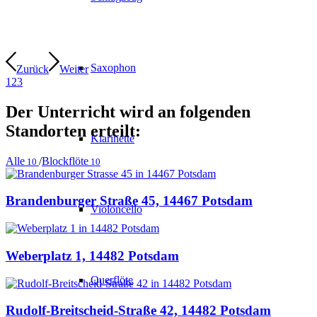
Saxophon
Zurück
Weiter
1
2
3
Der Unterricht wird an folgenden
Standorten erteilt:
Klarinette
Alle
/
Blockflöte
10
10
Brandenburger Straße 45, 14467 Potsdam
Violoncello
Weberplatz 1, 14482 Potsdam
Querflöte
Rudolf-Breitscheid-Straße 42, 14482 Potsdam