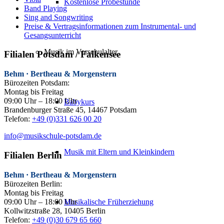
Kostenlose Probestunde
Band Playing
Sing and Songwriting
Preise & Vertragsinformationen zum Instrumental- und
Gesangsunterricht
Musik im Vorschulalter
Filialen Potsdam / Falkensee
Behm · Bertheau & Morgenstern
Bürozeiten Potsdam:
Montag bis Freitag
09:00 Uhr – 18:00 Uhr
Babykurs
Brandenburger Straße 45, 14467 Potsdam
Telefon:
+49 (0)331 626 00 20
info@musikschule-potsdam.de
Musik mit Eltern und Kleinkindern
Filialen Berlin
Behm · Bertheau & Morgenstern
Bürozeiten Berlin:
Montag bis Freitag
09:00 Uhr – 18:00 Uhr
Musikalische Früherziehung
Kollwitzstraße 28, 10405 Berlin
Telefon:
+49 (0)30 679 65 660