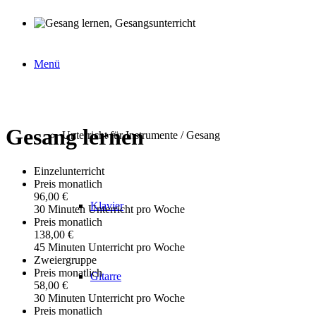
Menü
Gesang lernen
Unterricht für Instrumente / Gesang
Einzelunterricht
Preis monatlich
96,00 €
Klavier
30 Minuten Unterricht pro Woche
Preis monatlich
138,00 €
45 Minuten Unterricht pro Woche
Zweiergruppe
Preis monatlich
Gitarre
58,00 €
30 Minuten Unterricht pro Woche
Preis monatlich