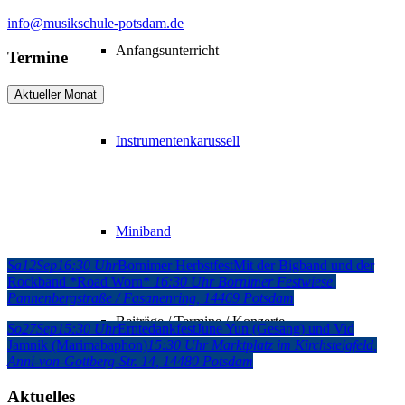
info@musikschule-potsdam.de
Anfangsunterricht
Termine
Aktueller Monat
Instrumentenkarussell
Miniband
Sa
12
Sep
16:30 Uhr
Bornimer Herbstfest
Mit der Bigband und der
Rockband *Road Worn*
16:30 Uhr
Bornimer Festwiese
,
Pannenbergstraße / Fasanenring, 14469 Potsdam
Beiträge / Termine / Konzerte
So
27
Sep
15:30 Uhr
Erntedankfest
June Yun (Gesang) und Vid
Jamnik (Marimabaphon)
15:30 Uhr
Marktplatz im Kirchsteigfeld
,
Anni-von-Gottberg-Str. 14, 14480 Potsdam
Aktuelles