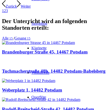
Zurück
Weiter
1
2
3
Der Unterricht wird an folgenden
Saxophon
Standorten erteilt:
Alle
/
Gesang
15
15
Klarinette
Brandenburger Straße 45, 14467 Potsdam
Tuchmacherstraße 48b, 14482 Potsdam-Babelsberg
Violoncello
Weberplatz 1, 14482 Potsdam
Querflöte
Rudolf-Breitscheid-Straße 42, 14482 Potsdam