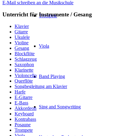
E-Mail schreiben an die Musikschule
Unterricht für Instrumente / Gesang
Trompete
Klavier
Gitarre
Ukulele
Violine
Viola
Gesang
Blockflöte
Schlagzeug
Saxophon
Klarinette
Violoncello
Band Playing
Querflöte
Songbegleitung am Klavier
Harfe
E-Gitarre
E-Bass
Sing and Songwriting
Akkordeon
Keyboard
Kontrabass
Posaune
Trompete
Viola