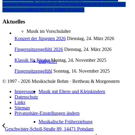
Kostenlose Probestunde
Jamnik (Marimabaphon)
15:30 Uhr
Marktplatz im Kirchsteigfeld
,
Anni-von-Gottberg-Str. 14, 14480 Potsdam
Aktuelles
Musik im Vorschulalter
Konzert der Jüngsten 2026
Dienstag, 24. März 2026
Fingerspitzengefühl 2026
Dienstag, 24. März 2026
Klassik für Kinder
Montag, 24. November 2025
Babykurs
Fingerspitzengefühl
Sonntag, 16. November 2025
© 1997 - 2026 Musikschule Behm · Bertheau & Morgenstern
Musik mit Eltern und Kleinkindern
Impressum
Datenschutz
Links
Sitemap
Privatsphäre-Einstellungen ändern
Musikalische Früherziehung
Geschwister-Scholl-Straße 89, 14471 Potsdam