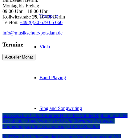
Bürozeiten Berlin:
Montag bis Freitag
09:00 Uhr – 18:00 Uhr
Trompete
Kollwitzstraße 28, 10405 Berlin
Telefon:
+49 (0)30 679 65 660
info@musikschule-potsdam.de
Termine
Viola
Aktueller Monat
Band Playing
Sing and Songwriting
Sa
12
Sep
16:30 Uhr
Bornimer Herbstfest
Mit der Bigband und der
Rockband *Road Worn*
16:30 Uhr
Bornimer Festwiese
,
Pannenbergstraße / Fasanenring, 14469 Potsdam
So
27
Sep
15:30 Uhr
Erntedankfest
June Yun (Gesang) und Vid