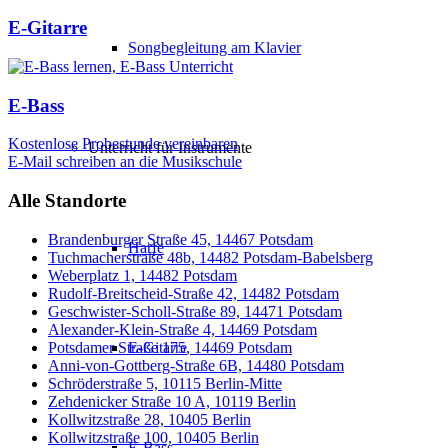
E-Gitarre
Songbegleitung am Klavier
E-Bass
Kostenlose Probestunde vereinbaren
Unterricht für Instrumente
E-Mail schreiben an die Musikschule
Alle Standorte
Brandenburger Straße 45, 14467 Potsdam
Harfe
Tuchmacherstraße 48b, 14482 Potsdam-Babelsberg
Weberplatz 1, 14482 Potsdam
Rudolf-Breitscheid-Straße 42, 14482 Potsdam
Geschwister-Scholl-Straße 89, 14471 Potsdam
Alexander-Klein-Straße 4, 14469 Potsdam
Potsdamer Straße 175, 14469 Potsdam
E-Gitarre
Anni-von-Gottberg-Straße 6B, 14480 Potsdam
Schröderstraße 5, 10115 Berlin-Mitte
Zehdenicker Straße 10 A, 10119 Berlin
Kollwitzstraße 28, 10405 Berlin
Kollwitzstraße 100, 10405 Berlin
E-Bass