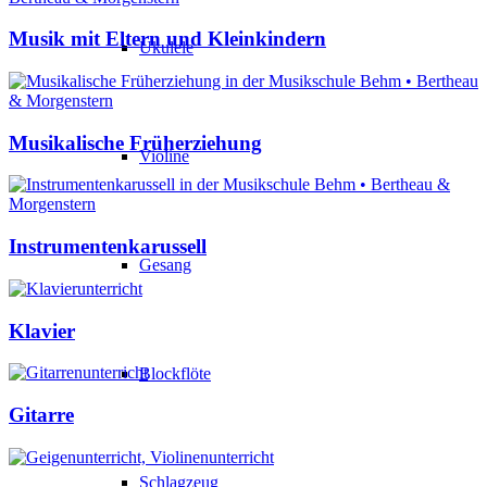
Musik mit Eltern und Kleinkindern
Ukulele
Musikalische Früherziehung
Violine
Instrumentenkarussell
Gesang
Klavier
Blockflöte
Gitarre
Schlagzeug