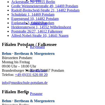
Ackerstraße 76, 13355 Berlin
Große Weinmeisterstraße 49, 14469 Potsdam
Rudolf-Breitscheid-Straße 21, 14482 Potsdam
Schulplatz 1, 14469 Potsdam
Espengrund 10, 14482 Potsdam
Esplanade 3, 14469 Potsdam
Akkordeon
Heidereuterweg 1, 14552 Wilhelmshorst
Poststraße 26/27, 14612 Falkensee
Alfred-Nobel-Straße 10, 14641 Nauen
Filialen Potsdam / Falkensee
Keyboard
Behm · Bertheau & Morgenstern
Bürozeiten Potsdam:
Montag bis Freitag
09:00 Uhr – 18:00 Uhr
Kontrabass
Brandenburger Straße 45, 14467 Potsdam
Telefon:
+49 (0)331 626 00 20
info@musikschule-potsdam.de
Filialen Berlin
Posaune
Behm · Bertheau & Morgenstern