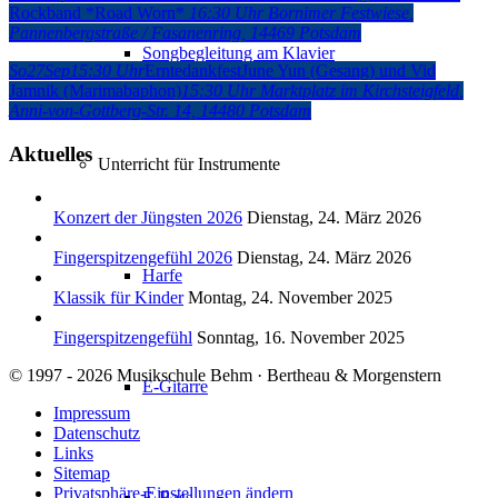
Rockband *Road Worn*
16:30 Uhr
Bornimer Festwiese
,
Pannenbergstraße / Fasanenring, 14469 Potsdam
Songbegleitung am Klavier
So
27
Sep
15:30 Uhr
Erntedankfest
June Yun (Gesang) und Vid
Jamnik (Marimabaphon)
15:30 Uhr
Marktplatz im Kirchsteigfeld
,
Anni-von-Gottberg-Str. 14, 14480 Potsdam
Aktuelles
Unterricht für Instrumente
Konzert der Jüngsten 2026
Dienstag, 24. März 2026
Fingerspitzengefühl 2026
Dienstag, 24. März 2026
Harfe
Klassik für Kinder
Montag, 24. November 2025
Fingerspitzengefühl
Sonntag, 16. November 2025
© 1997 - 2026 Musikschule Behm · Bertheau & Morgenstern
E-Gitarre
Impressum
Datenschutz
Links
Sitemap
Privatsphäre-Einstellungen ändern
E-Bass