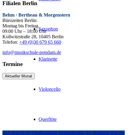
Filialen Berlin
Behm · Bertheau & Morgenstern
Bürozeiten Berlin:
Montag bis Freitag
Saxophon
09:00 Uhr – 18:00 Uhr
Kollwitzstraße 28, 10405 Berlin
Telefon:
+49 (0)30 679 65 660
info@musikschule-potsdam.de
Klarinette
Termine
Aktueller Monat
Violoncello
Querflöte
Sa
12
Sep
16:30 Uhr
Bornimer Herbstfest
Mit der Bigband und der