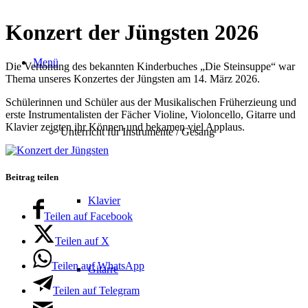
Konzert der Jüngsten 2026
Menü
Die Vertonung des bekannten Kinderbuches „Die Steinsuppe“ war
Thema unseres Konzertes der Jüngsten am 14. März 2026.
Schülerinnen und Schüler aus der Musikalischen Früherzieung und
erste Instrumentalisten der Fächer Violine, Violoncello, Gitarre und
Klavier zeigten ihr Können und bekamen viel Applaus.
Unterricht für Instrumente / Gesang
Beitrag teilen
Klavier
Teilen auf Facebook
Teilen auf X
Teilen auf WhatsApp
Gitarre
Teilen auf Telegram