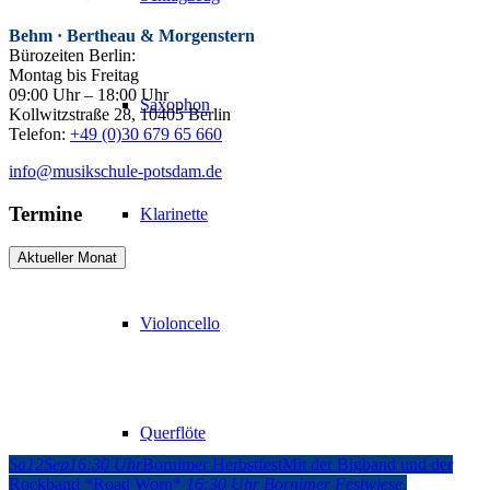
Behm · Bertheau & Morgenstern
Bürozeiten Berlin:
Montag bis Freitag
09:00 Uhr – 18:00 Uhr
Saxophon
Kollwitzstraße 28, 10405 Berlin
Telefon:
+49 (0)30 679 65 660
info@musikschule-potsdam.de
Termine
Klarinette
Aktueller Monat
Violoncello
Querflöte
Sa
12
Sep
16:30 Uhr
Bornimer Herbstfest
Mit der Bigband und der
Rockband *Road Worn*
16:30 Uhr
Bornimer Festwiese
,