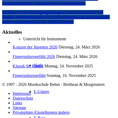
Pannenbergstraße / Fasanenring, 14469 Potsdam
So
27
Sep
15:30 Uhr
Erntedankfest
June Yun (Gesang) und Vid
Songbegleitung am Klavier
Jamnik (Marimabaphon)
15:30 Uhr
Marktplatz im Kirchsteigfeld
,
Anni-von-Gottberg-Str. 14, 14480 Potsdam
Aktuelles
Unterricht für Instrumente
Konzert der Jüngsten 2026
Dienstag, 24. März 2026
Fingerspitzengefühl 2026
Dienstag, 24. März 2026
Harfe
Klassik für Kinder
Montag, 24. November 2025
Fingerspitzengefühl
Sonntag, 16. November 2025
© 1997 - 2026 Musikschule Behm · Bertheau & Morgenstern
E-Gitarre
Impressum
Datenschutz
Links
Sitemap
Privatsphäre-Einstellungen ändern
E-Bass