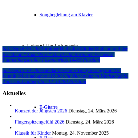
Songbegleitung am Klavier
Unterricht für Instrumente
Sa
12
Sep
16:30 Uhr
Bornimer Herbstfest
Mit der Bigband und der
Rockband *Road Worn*
16:30 Uhr
Bornimer Festwiese
,
Pannenbergstraße / Fasanenring, 14469 Potsdam
So
27
Sep
15:30 Uhr
Erntedankfest
June Yun (Gesang) und Vid
Jamnik (Marimabaphon)
15:30 Uhr
Marktplatz im Kirchsteigfeld
,
Harfe
Anni-von-Gottberg-Str. 14, 14480 Potsdam
Aktuelles
E-Gitarre
Konzert der Jüngsten 2026
Dienstag, 24. März 2026
Fingerspitzengefühl 2026
Dienstag, 24. März 2026
Klassik für Kinder
Montag, 24. November 2025
E-Bass