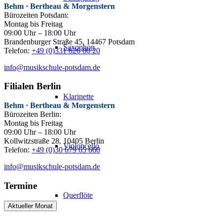
Behm · Bertheau & Morgenstern
Bürozeiten Potsdam:
Montag bis Freitag
09:00 Uhr – 18:00 Uhr
Brandenburger Straße 45, 14467 Potsdam
Saxophon
Telefon:
+49 (0)331 626 00 20
info@musikschule-potsdam.de
Filialen Berlin
Klarinette
Behm · Bertheau & Morgenstern
Bürozeiten Berlin:
Montag bis Freitag
09:00 Uhr – 18:00 Uhr
Kollwitzstraße 28, 10405 Berlin
Violoncello
Telefon:
+49 (0)30 679 65 660
info@musikschule-potsdam.de
Termine
Querflöte
Aktueller Monat