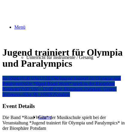
Menü
Jugend trainiert für Olympia
Unterricht für Instrumente / Gesang
und Paralympics
tue
30
sep
10:00 Uhr
13:00 Uhr
Jugend trainiert für Olympia und
Paralympics
Die *Band Road Worn* spielt in der Biosphäre
Klavier
Potsdam
10:00 Uhr - 13:00 Uhr
Biosphäre Potsdam
, Georg-
Hermann-Allee 99, 14469 Potsdam
Event Details
Gitarre
Die Band *Road Worn* der Musikschule spielt bei der
Veranstaltung *Jugend trainiert für Olympia und Paralympics* in
der Biosphäre Potsdam