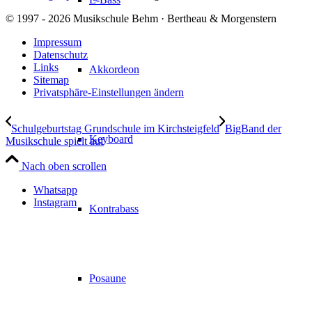
© 1997 - 2026 Musikschule Behm · Bertheau & Morgenstern
Impressum
Datenschutz
Links
Akkordeon
Sitemap
Privatsphäre-Einstellungen ändern
Schulgeburtstag Grundschule im Kirchsteigfeld
BigBand der
Keyboard
Musikschule spielt auf
Nach oben scrollen
Whatsapp
Instagram
Kontrabass
Posaune