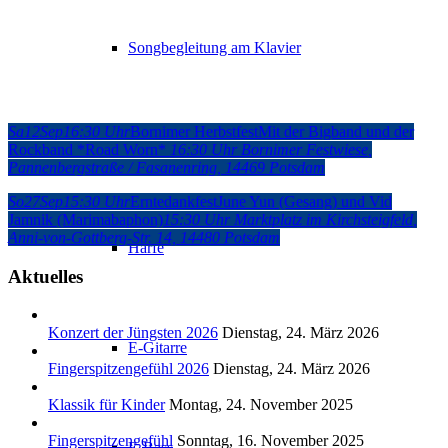
Songbegleitung am Klavier
Sa
12
Sep
16:30 Uhr
Bornimer Herbstfest
Mit der Bigband und der
Unterricht für Instrumente
Rockband *Road Worn*
16:30 Uhr
Bornimer Festwiese
,
Pannenbergstraße / Fasanenring, 14469 Potsdam
So
27
Sep
15:30 Uhr
Erntedankfest
June Yun (Gesang) und Vid
Jamnik (Marimabaphon)
15:30 Uhr
Marktplatz im Kirchsteigfeld
,
Anni-von-Gottberg-Str. 14, 14480 Potsdam
Harfe
Aktuelles
Konzert der Jüngsten 2026
Dienstag, 24. März 2026
E-Gitarre
Fingerspitzengefühl 2026
Dienstag, 24. März 2026
Klassik für Kinder
Montag, 24. November 2025
Fingerspitzengefühl
Sonntag, 16. November 2025
E-Bass