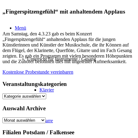
„Fingerspitzengefühl“ mit anhaltendem Applaus
Menü
Am Samstag, den 4.3.23 gab es beim Konzert
„Fingerspitzengefühl“ anhaltenden Applaus für die jungen
Künstlerinnen und Künstler der Musikschule, die ihr Können auf
dem Flügel, der Klarinette, Querflöte, Gitarre und im Fach Gesang
zeigten. Es gab ein Programm mit vielen besonderen Höhepunkten
Unterricht für Instrumente / Gesang
und die Zuhörer belohnten dies mit ungeteilter Aufmerksamkeit.
Kostenlose Probestunde vereinbaren
Veranstaltungskategorien
Klavier
Veranstaltungskategorien
Auswahl Archive
Auswahl
Gitarre
Archive
Filialen Potsdam / Falkensee