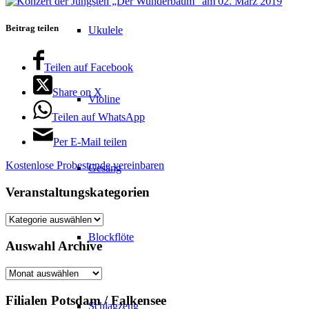
Beitrag teilen
Ukulele
Teilen auf Facebook
Share on X
Violine
Teilen auf WhatsApp
Per E-Mail teilen
Kostenlose Probestunde vereinbaren
Gesang
Veranstaltungskategorien
Veranstaltungskategorien
Blockflöte
Auswahl Archive
Auswahl
Archive
Filialen Potsdam / Falkensee
Schlagzeug