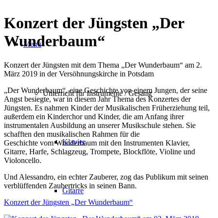
Konzert der Jüngsten
„
Der
Wunderbaum
“
Menü
Konzert der Jüngsten mit dem Thema „Der Wunderbaum“ am 2.
März 2019 in der Versöhnungskirche in Potsdam
„Der Wunderbaum“, eine Geschichte von einem Jungen, der seine
Unterricht für Instrumente / Gesang
Angst besiegte, war in diesem Jahr Thema des Konzertes der
Jüngsten. Es nahmen Kinder der Musikalischen Früherziehung teil,
außerdem ein Kinderchor und Kinder, die am Anfang ihrer
instrumentalen Ausbildung an unserer Musikschule stehen. Sie
schafften den musikalischen Rahmen für die
Klavier
Geschichte vom Wunderbaum mit den Instrumenten Klavier,
Gitarre, Harfe, Schlagzeug, Trompete, Blockflöte, Violine und
Violoncello.
Und Alessandro, ein echter Zauberer, zog das Publikum mit seinen
verblüffenden Zaubertricks in seinen Bann.
Gitarre
Konzert der Jüngsten „Der Wunderbaum“